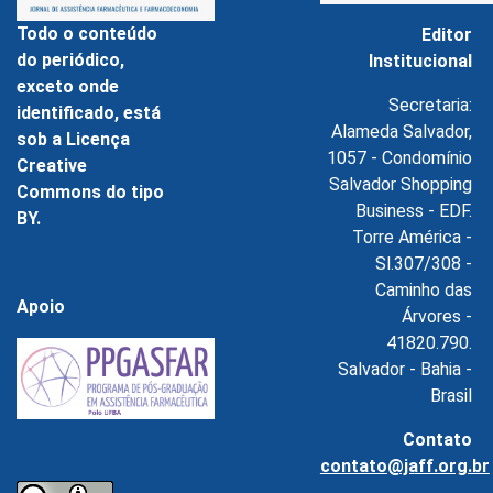
Todo o conteúdo
Editor
do periódico,
Institucional
exceto onde
Secretaria:
identificado, está
Alameda Salvador,
sob a Licença
1057 - Condomínio
Creative
Salvador Shopping
Commons do tipo
Business - EDF.
BY.
Torre América -
Sl.307/308 -
Caminho das
Apoio
Árvores -
41820.790.
Salvador - Bahia -
Brasil
Contato
contato@jaff.org.br