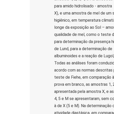
para amido hidrolisado - amostra
X), e uma amostra de mel de um
higiênico, em temperatura climati
longe da exposição ao Sol – amos
qualidade de mel, como o teste 
para determinação da presença hid
de Lund, para a determinação de
albuminoides e a reação de Lugol
Todas as análises foram conduzi
acordo com as normas descritas p
teste de Fiehe, em comparação à
prova em branco, as amostras 1, 
apresentada pela amostra X, e a
4, 5 e M se apresentaram, sem c
à de X (5 e M). Na determinação 
atividade diastásica, em compara