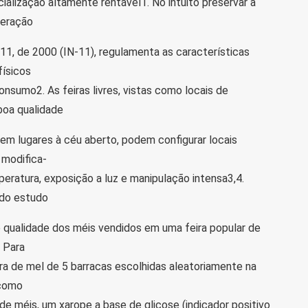
cialização altamente rentável1. No intuito preservar a
teração
11, de 2000 (IN-11), regulamenta as características
físicos
nsumo2. As feiras livres, vistas como locais de
boa qualidade
em lugares à céu aberto, podem configurar locais
 modifica-
eratura, exposição a luz e manipulação intensa3,4.
 do estudo
de qualidade dos méis vendidos em uma feira popular de
: Para
tra de mel de 5 barracas escolhidas aleatoriamente na
 como
 de méis, um xarope a base de glicose (indicador positivo