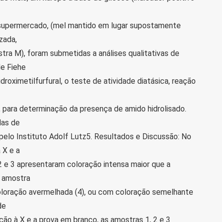
 supermercado, (mel mantido em lugar supostamente
zada,
tra M), foram submetidas a análises qualitativas de
de Fiehe
roximetilfurfural, o teste de atividade diatásica, reação
, para determinação da presença de amido hidrolisado.
das de
elo Instituto Adolf Lutz5. Resultados e Discussão: No
 X e a
2 e 3 apresentaram coloração intensa maior que a
s amostra
oloração avermelhada (4), ou com coloração semelhante
de
ção à X e a prova em branco, as amostras 1, 2 e 3