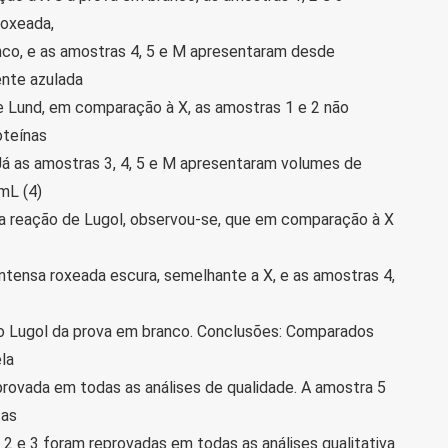
roxeada,
nco, e as amostras 4, 5 e M apresentaram desde
ente azulada
de Lund, em comparação à X, as amostras 1 e 2 não
oteínas
Já as amostras 3, 4, 5 e M apresentaram volumes de
mL (4)
s da reação de Lugol, observou-se, que em comparação à X
intensa roxeada escura, semelhante a X, e as amostras 4,
o Lugol da prova em branco. Conclusões: Comparados
la
rovada em todas as análises de qualidade. A amostra 5
tas
 2 e 3 foram reprovadas em todas as análises qualitativa