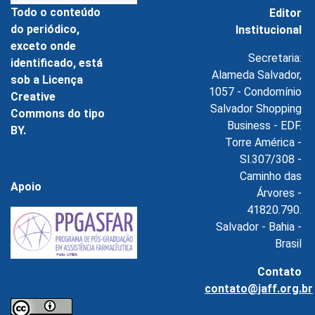
Todo o conteúdo
Editor
do periódico,
Institucional
exceto onde
Secretaria:
identificado, está
Alameda Salvador,
sob a Licença
1057 - Condomínio
Creative
Salvador Shopping
Commons do tipo
Business - EDF.
BY.
Torre América -
Sl.307/308 -
Caminho das
Apoio
Árvores -
41820.790.
Salvador - Bahia -
Brasil
Contato
contato@jaff.org.br