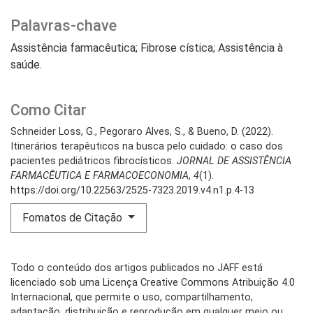
Palavras-chave
Assistência farmacêutica; Fibrose cística; Assistência à
saúde.
Como Citar
Schneider Loss, G., Pegoraro Alves, S., & Bueno, D. (2022).
Itinerários terapêuticos na busca pelo cuidado: o caso dos
pacientes pediátricos fibrocísticos.
JORNAL DE ASSISTÊNCIA
FARMACÊUTICA E FARMACOECONOMIA
,
4
(1).
https://doi.org/10.22563/2525-7323.2019.v4.n1.p.4-13
Fomatos de Citação
Todo o conteúdo dos artigos publicados no JAFF está
licenciado sob uma Licença Creative Commons Atribuição 4.0
Internacional, que permite o uso, compartilhamento,
adaptação, distribuição e reprodução em qualquer meio ou