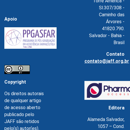
Torre América -
Sl.307/308 -
Caminho das
Apoio
Árvores -
41820.790.
Salvador - Bahia -
Brasil
Contato
contato@jaff.org.br
Copyright
Os direitos autorais
de qualquer artigo
de acesso aberto
Editora
publicado pelo
Alameda Salvador,
JAFF são retidos
1057 – Cond.
pelo(s) autor(es).