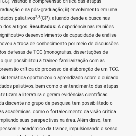
TCC): visando à compreensão crítica das etapas
graduação e na pós-graduação; iii) envolvimento em uma
2,3
idados paliativos
(CP): atuando desde a busca nas
o dos artigos.
Resultados:
A experiência nas reuniões
significativo desenvolvimento da capacidade de análise
promoveu a troca de conhecimento por meio de discussões
os defesas de TCC (monografias, dissertações de
 que possibilitou à trainee familiarização com as
preensão crítica do processo de elaboração de um TCC.
 sistemática oportunizou o aprendizado sobre o cuidado
dados paliativos, bem como o entendimento das etapas
etizam a literatura e geram evidências científicas.
da discente no grupo de pesquisa tem possibilitado o
 acadêmicas, como o fortalecimento da visão crítica
pliando suas perspectivas na área. Além disso, tem
pessoal e acadêmico da trainee, impulsionando o senso