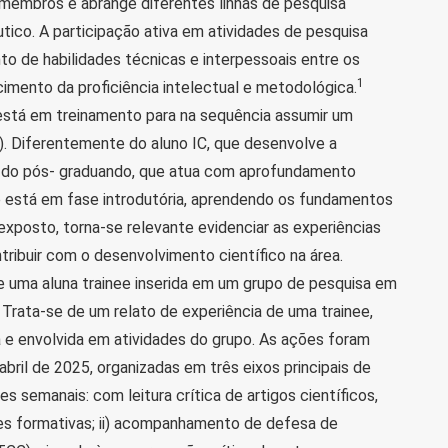
embros e abrange diferentes linhas de pesquisa
tico. A participação ativa em atividades de pesquisa
to de habilidades técnicas e interpessoais entre os
1
mento da proficiência intelectual e metodológica.
 está em treinamento para na sequência assumir um
IC). Diferentemente do aluno IC, que desenvolve a
 do pós- graduando, que atua com aprofundamento
e está em fase introdutória, aprendendo os fundamentos
 exposto, torna-se relevante evidenciar as experiências
ntribuir com o desenvolvimento científico na área.
e uma aluna trainee inserida em um grupo de pesquisa em
Trata-se de um relato de experiência de uma trainee,
 e envolvida em atividades do grupo. As ações foram
bril de 2025, organizadas em três eixos principais de
es semanais: com leitura crítica de artigos científicos,
es formativas; ii) acompanhamento de defesa de