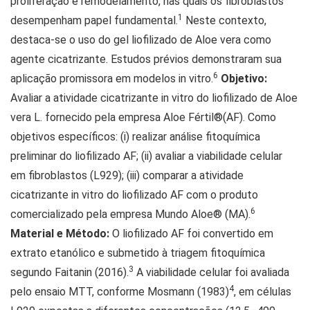
proliferação e remodelamento, nas quais os fibroblastos
1
desempenham papel fundamental.
Neste contexto,
destaca-se o uso do gel liofilizado de Aloe vera como
agente cicatrizante. Estudos prévios demonstraram sua
6
aplicação promissora em modelos in vitro.
Objetivo:
Avaliar a atividade cicatrizante in vitro do liofilizado de Aloe
vera L. fornecido pela empresa Aloe Fértil®(AF). Como
objetivos específicos: (i) realizar análise fitoquímica
preliminar do liofilizado AF; (ii) avaliar a viabilidade celular
em fibroblastos (L929); (iii) comparar a atividade
cicatrizante in vitro do liofilizado AF com o produto
6
comercializado pela empresa Mundo Aloe® (MA).
Material e Método:
O liofilizado AF foi convertido em
extrato etanólico e submetido à triagem fitoquímica
3
segundo Faitanin (2016).
A viabilidade celular foi avaliada
4
pelo ensaio MTT, conforme Mosmann (1983)
, em células