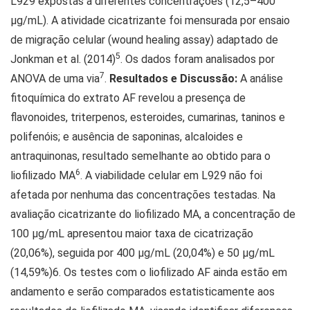
L929 expostas a diferentes concentrações (12,5–400
μg/mL). A atividade cicatrizante foi mensurada por ensaio
de migração celular (wound healing assay) adaptado de
5
Jonkman et al. (2014)
. Os dados foram analisados por
7
ANOVA de uma via
.
Resultados e Discussão:
A análise
fitoquímica do extrato AF revelou a presença de
flavonoides, triterpenos, esteroides, cumarinas, taninos e
polifenóis; e ausência de saponinas, alcaloides e
antraquinonas, resultado semelhante ao obtido para o
6
liofilizado MA
. A viabilidade celular em L929 não foi
afetada por nenhuma das concentrações testadas. Na
avaliação cicatrizante do liofilizado MA, a concentração de
100 μg/mL apresentou maior taxa de cicatrização
(20,06%), seguida por 400 μg/mL (20,04%) e 50 μg/mL
(14,59%)6. Os testes com o liofilizado AF ainda estão em
andamento e serão comparados estatisticamente aos