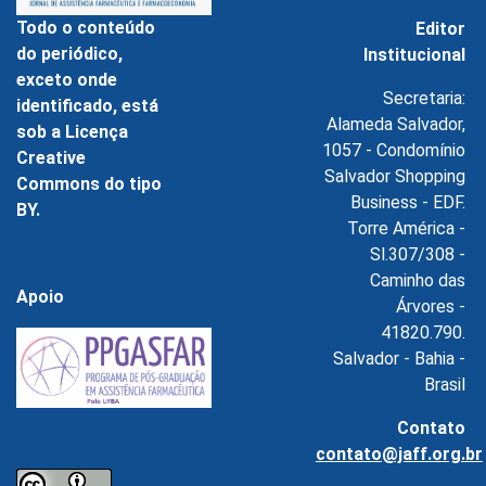
Todo o conteúdo
Editor
do periódico,
Institucional
exceto onde
Secretaria:
identificado, está
Alameda Salvador,
sob a Licença
1057 - Condomínio
Creative
Salvador Shopping
Commons do tipo
Business - EDF.
BY.
Torre América -
Sl.307/308 -
Caminho das
Apoio
Árvores -
41820.790.
Salvador - Bahia -
Brasil
Contato
contato@jaff.org.br