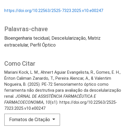
https://doi.org/10.22563/2525-7323.2025.v10.e00247
Palavras-chave
Bioengenharia tecidual
Descelularização
Matriz
extracelular
Perfil Óptico
Como Citar
Mariani Kock, L. M., Ahnert Aguiar Evangelista, R., Gomes, E. H.,
Ériton Caliman Zanardo, T., Pereira Alencar, A., & Valentim
Nogueira, B. (2025). PE-72 Sensoriamento óptico como
ferramenta não destrutiva para avaliação da descelularização
renal.
JORNAL DE ASSISTÊNCIA FARMACÊUTICA E
FARMACOECONOMIA
,
10
(s1). https://doi.org/10.22563/2525-
7323.2025.v10.e00247
Fomatos de Citação