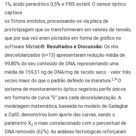
1%, ácido peracético 0,5% e PBS estéril. O sensor óptico
captava
os fótons emitidos, processando-os via placa de
prototipagem que os transformavam em valores de tensão,
que por sua vez eram plotados em forma de gráfico no
software Matlab®.
Resultados e Discussão:
Os rins
descelularizados (n=13) apresentaram redução média de
99,80% do seu conteúdo de DNA, representando uma
média de 159,31 ng de DNA/mg de tecido seco - valor três
2,4
vezes maior do que o padrão definido na literatura.
O
sistema de monitoramento óptico registrou perfis únicos
em formato de curva “S” para cada descelularização. A
modelagem matemática, baseada no modelo de Gadagkar
e Call3, demonstrou bom ajuste das curvas, sendo o
parâmetro X
o mais correlacionado com o percentual de
o
DNA removido (62%). As análises histológicas reforçaram