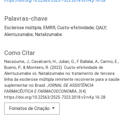
https://doi.org/10.22563/2525-7323.2018.v3.n4.p.16-28
Palavras-chave
Esclerose múltipla; EMRR; Custo-efetividade; QALY;
Alentuzumabe; Natalizumabe.
Como Citar
Nacazume, J., Cavalcanti, H., Julian, G., F. Ballalai, A., Carmo, E.,
Bueno, P., & Monteiro, R. (2022). Custo-efetividade de
Alentuzumabe vs. Natalizumabe no tratamento de terceira
linha da esclerose múltipla remitente recorrente para a saúde
suplementar no Brasil.
JORNAL DE ASSISTÊNCIA
FARMACÊUTICA E FARMACOECONOMIA
,
3
(4).
https://doi.org/10.22563/2525-7323.2018.v3.n4.p.16-28
Fomatos de Citação