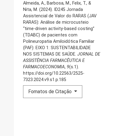
Almeida, A., Barbosa, M., Felix, T., &
Nita, M. (2024). ID245 Jornada
Assistencial de Valor do RARAS (JAV
RARAS): Análise de microcusteio
“time-driven activity-based costing”
(TDABC) de pacientes com
Polineuropatia Amiloidótica Familiar
(PAF): EIXO 1: SUSTENTABILIDADE
NOS SISTEMAS DE SAÚDE.
JORNAL DE
ASSISTÊNCIA FARMACÊUTICA E
FARMACOECONOMIA
,
9
(s.1).
https://doi.org/10.22563/2525-
7323.2024.v9.s1.p.185
Fomatos de Citação