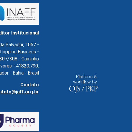
ditor Institucional
da Salvador, 1057 -
hopping Business -
l.307/308 - Caminho
rvores - 41820.790.
ador - Bahia - Brasil
Contato
ntato@jaff.org.br