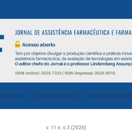
uvas e Casos de Leptospirose em duas Regiões do Estado do Ri
DIÇÃO ATUAL
EDIÇÕES ANTERIORES
DIRETRIZES PARA SUB
v. 11 n. s.3 (2026)