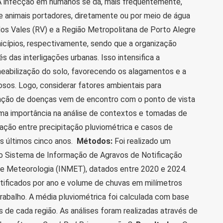
 A infecção em humanos se dá, mais frequentemente,
e animais portadores, diretamente ou por meio de água
os Vales (RV) e a Região Metropolitana de Porto Alegre
ípios, respectivamente, sendo que a organização
s das interligações urbanas. Isso intensifica a
eabilização do solo, favorecendo os alagamentos e a
sos. Logo, considerar fatores ambientais para
nção de doenças vem de encontro com o ponto de vista
ema importância na análise de contextos e tomadas de
ação entre precipitação pluviométrica e casos de
s últimos cinco anos.
Métodos:
Foi realizado um
do Sistema de Informação de Agravos de Notificação
 de Meteorologia (INMET), datados entre 2020 e 2024.
ificados por ano e volume de chuvas em milímetros
trabalho. A média pluviométrica foi calculada com base
de cada região. As análises foram realizadas através de