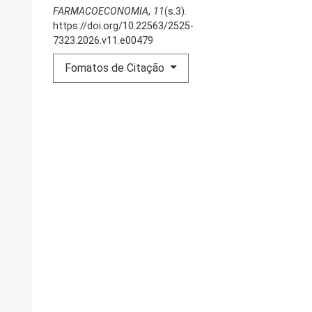
FARMACOECONOMIA
,
11
(s.3).
https://doi.org/10.22563/2525-
7323.2026.v11.e00479
Fomatos de Citação