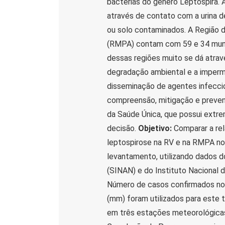
bactérias do gênero Leptospira.
através de contato com a urina d
ou solo contaminados. A Região d
(RMPA) contam com 59 e 34 munic
dessas regiões muito se dá atravé
degradação ambiental e a imperm
disseminação de agentes infeccio
compreensão, mitigação e preve
da Saúde Única, que possui extr
decisão.
Objetivo:
Comparar a rel
leptospirose na RV e na RMPA no
levantamento, utilizando dados 
(SINAN) e do Instituto Nacional
Número de casos confirmados not
(mm) foram utilizados para este 
em três estações meteorológicas 