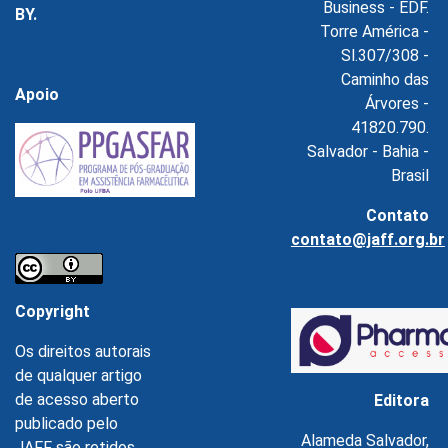
Business - EDF.
BY.
Torre América -
Sl.307/308 -
Caminho das
Apoio
Árvores -
41820.790.
Salvador - Bahia -
Brasil
Contato
contato@jaff.org.br
Copyright
Os direitos autorais
de qualquer artigo
de acesso aberto
Editora
publicado pelo
Alameda Salvador,
JAFF são retidos