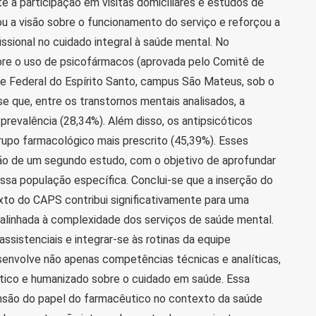
a participação em visitas domiciliares e estudos de
ou a visão sobre o funcionamento do serviço e reforçou a
issional no cuidado integral à saúde mental. No
re o uso de psicofármacos (aprovada pelo Comitê de
e Federal do Espírito Santo, campus São Mateus, sob o
e que, entre os transtornos mentais analisados, a
prevalência (28,34%). Além disso, os antipsicóticos
upo farmacológico mais prescrito (45,39%). Esses
ão de um segundo estudo, com o objetivo de aprofundar
a população específica. Conclui-se que a inserção do
to do CAPS contribui significativamente para uma
e alinhada à complexidade dos serviços de saúde mental.
assistenciais e integrar-se às rotinas da equipe
esenvolve não apenas competências técnicas e analíticas,
ico e humanizado sobre o cuidado em saúde. Essa
nsão do papel do farmacêutico no contexto da saúde