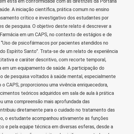
gem está em conformidade com as diretrizes da Portaria
úde. A iniciação científica, prática comum no ensino
nsamento crítico e investigativo dos estudantes por
es de pesquisa. O objetivo deste relato é descrever a
 Farmácia em um CAPS, no contexto de estágios e de
o “Uso de psicofármacos por pacientes atendidos no
do Espírito Santo”. Trata-se de um relato de experiência
tativa e caráter descritivo, com recorte temporal,
a em um equipamento de saúde. A participação do
to de pesquisa voltados à saúde mental, especialmente
 o CAPS, proporcionou uma vivência enriquecedora,
cimentos teóricos adquiridos em sala de aula à prática
eceu uma compreensão mais aprofundada das
ntribuiu diretamente para o cuidado no tratamento das
gio, o estudante acompanhou ativamente as funções
 e pela equipe técnica em diversas esferas, desde a