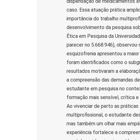
dispensação de medicamentos até 
caso. Essa atuação prática ampli
importância do trabalho multiprof
desenvolvimento da pesquisa sob
Ética em Pesquisa da Universidad
parecer no 5.668.946), observou-s
esquizofrenia apresentou a maior 
foram identificados como o subgr
resultados motivaram a elaboraç
a compreensão das demandas dess
estudante em pesquisa no contex
formação mais sensível, crítica 
Ao vivenciar de perto as práticas 
multiprofissional, o estudante d
mas também um olhar mais empát
experiência fortalece a compree