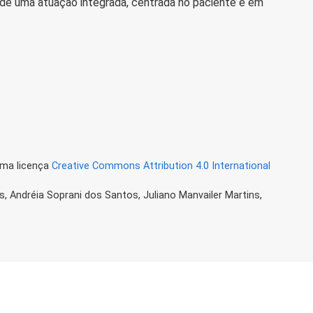
 de uma atuação integrada, centrada no paciente e em
uma licença
Creative Commons Attribution 4.0 International
s, Andréia Soprani dos Santos, Juliano Manvailer Martins,