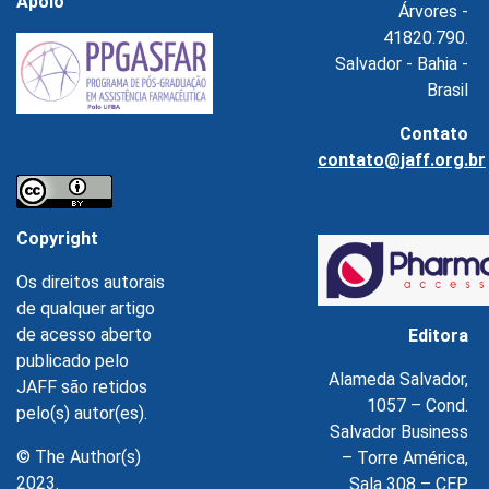
Apoio
Árvores -
41820.790.
Salvador - Bahia -
Brasil
Contato
contato@jaff.org.br
Copyright
Os direitos autorais
de qualquer artigo
de acesso aberto
Editora
publicado pelo
Alameda Salvador,
JAFF são retidos
1057 – Cond.
pelo(s) autor(es).
Salvador Business
© The Author(s)
– Torre América,
2023.
Sala 308 – CEP