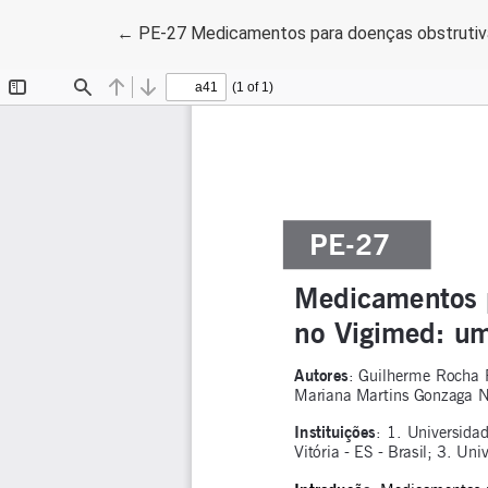
Voltar aos Detalhes do Artigo
←
PE-27 Medicamentos para doenças obstrutivas