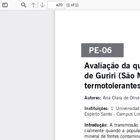
(1 of 1)
Toggle
Find
Previous
Next
Sidebar
  PE-06
Avaliação da q
de Guriri (São 
termotolerante
Autores: 
Ana Clara de Olive
Instituições
: 1. Universidad
Espírito Santo - Campus Linh
Introdução: 
A  transmissão  
cialmente  quando  a  populaçã
mineral de fontes contamin