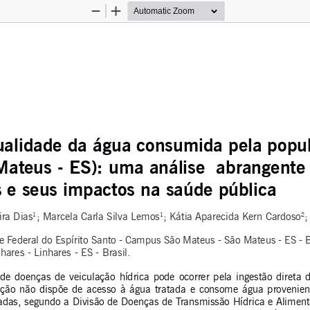
Zoom
Zoom
Out
In
ualidade da água consumida pela popu
Mateus - 
ES): uma análise 
 abrangente 
s e seus impactos na saúde pública 
ira Dias
; Marcela Carla Silva Lemos
; Kátia Aparecida Kern Cardoso
;
1
1
2
e Federal do Espírito Santo - Campus São Mateus - São Mateus - ES - Bra
ares - Linhares - ES - Brasil.
de  doenças  de  veiculação  hídrica  pode  ocorrer  pela  ingestão  direta 
o  não  dispõe  de  acesso  à  água  tratada  e  consome  água  proveniente
adas, segundo a Divisão de Doenças de Transmissão Hídrica e Aliment