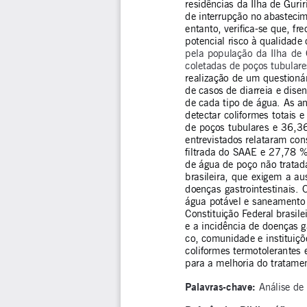
residências da Ilha de Guri
de interrupção no abastecim
entanto, verifica-se que, f
potencial risco à qualidade
pela população da Ilha de 
coletadas de poços tubulare
realização de um questionár
de casos de diarreia e di
de cada tipo de água. As an
detectar coliformes totais e
de poços tubulares e 36,3
entrevistados relataram co
filtrada do SAAE e 27,78 %
de água de poço não tratada
brasileira, que exigem a a
doenças gastrointestinais. 
água potável e saneamento 
Constituição Federal brasilei
e a incidência de doenças ga
co, comunidade e instituiçõ
coliformes termotolerantes
para a melhoria do tratame
Palavras-chave: 
Análise de