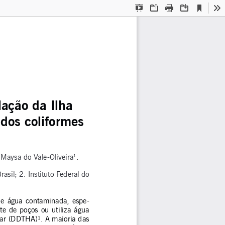
Current
Presentation
Open
Print
Download
To
View
Mode
lação da 
Ilha 
dos coliformes 
 Maysa do Vale-Oliveira
.
1
sil; 2. Instituto Federal do 
 de  água  contaminada,  espe-
  de  poços  ou  utiliza  água  
ar (DDTHA)¹. A maioria das 