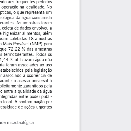
vido aos frequentes períodos 
 operação na localidade. No 
pticas, o que representa um 
biológica da água consumida 
lerantes. As amostras foram 
A coleta de dados envolveu a 
e higienizar alimentos, além 
oram coletadas 18 amostras 
ro Mais Provável (NMP) para 
 que 72,22 % das amostras 
 termotolerantes. Todos os 
44,44 % utilizavam água não 
ria foram associados ao uso 
tabelecidos pela legislação 
 associado à ocorrência de 
arantir o acesso universal à 
licitamente garantidos pela 
 entre a qualidade da água 
integradas entre poder públi-
a local. A contaminação por 
cessidade de ações urgentes 
ade microbiológica.