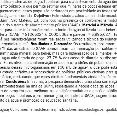
ri utiliza sistemas de poços tubulares para o abastecimento de água de
ento público, o que permite estimar que milhares de poços estejam em
requentemente, esses poços são perfurados em proximidade às fossas sé
Objetivos: 
 da água consumida. 
Este estudo avaliou a qualidade micro
Guriri, São Mateus, ES, com foco na presença de coliformes termoto
Material e Método
s e do sistema de abastecimento público (SAAE). 
: 
io para obter informações sobre a fonte de água utilizada para beber 
senteria (CAAE nº 81266224.6.0000.5063 e parecer nº 6.996.627). F
álises microbiológicas foram realizadas utilizando a técnica do Núme
Resultados e Discussão: 
 termotolerantes². 
Os resultados mostraram
6 % das amostras do SAAE apresentaram contaminação por coliformes
nsumir água mineral para beber, mas para higienização de alimentos, 
 água não filtrada de poço. 27,78 % dos casos de diarreia ou disente
. Esses níveis de contaminação excedem os padrões de potabilidade es
usência desses microrganismos em 100 mL de água³, o que pode estar
O estudo enfatizou a necessidade de políticas públicas efetivas para g
básico, destacando que esses direitos fundamentais ainda não são exp
 Conclusões: 
ra.
Em suma, a pesquisa demonstrou uma clara correlação
strointestinais na Ilha de Guriri, ressaltando a necessidade de ações 
es de pesquisa para melhorar as condições sanitárias e a saúde públic
 em poços tubulares e, em menor grau, no sistema SAAE, sugere a ne
nto da água e promoção da educação sanitária.
 água; Coliformes Termotolerantes; Indicadores microbiológicos; qualid