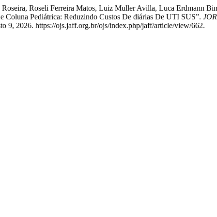
 Roseira, Roseli Ferreira Matos, Luiz Muller Avilla, Luca Erdmann B
De Coluna Pediátrica: Reduzindo Custos De diárias De UTI SUS”.
JOR
 9, 2026. https://ojs.jaff.org.br/ojs/index.php/jaff/article/view/662.