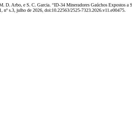
te, M. D. Arbo, e S. C. Garcia. “ID-34 Mineradores Gaúchos Expostos a
11, nº s.3, julho de 2026, doi:10.22563/2525-7323.2026.v11.e00475.