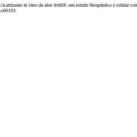
icatrizante in vitro da aloe fertil®: um estudo fitoquímico e celular c
0.e00193.