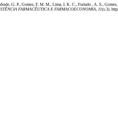
 Andrade, G. P., Gomes, F. M. M., Lima, I. K. C., Furtado , A. S., Gom
SISTÊNCIA FARMACÊUTICA E FARMACOECONOMIA
,
11
(s.3). ht