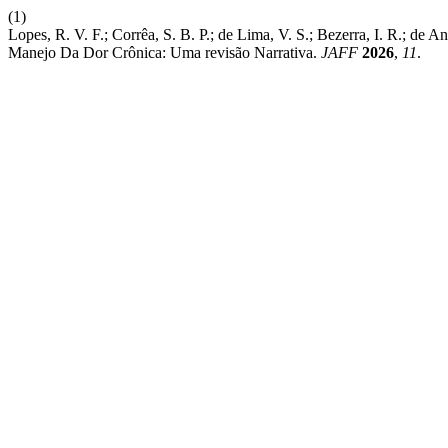
(1)
Lopes, R. V. F.; Corrêa, S. B. P.; de Lima, V. S.; Bezerra, I. R.; d
Manejo Da Dor Crônica: Uma revisão Narrativa.
JAFF
2026
,
11
.