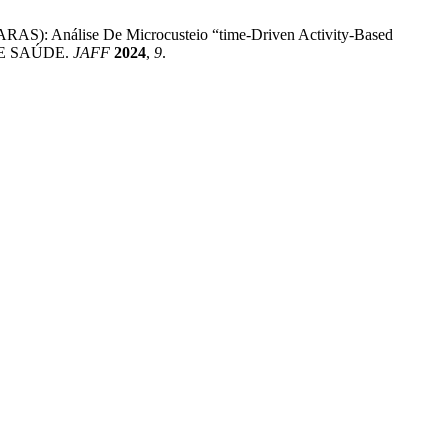
RARAS): Análise De Microcusteio “time-Driven Activity-Based
 DE SAÚDE.
JAFF
2024
,
9
.