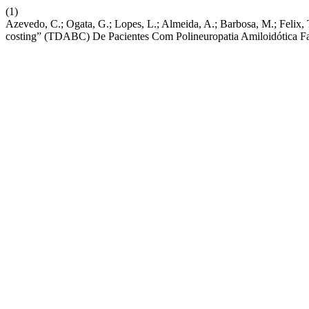
(1)
Azevedo, C.; Ogata, G.; Lopes, L.; Almeida, A.; Barbosa, M.; Feli
costing” (TDABC) De Pacientes Com Polineuropatia Amiloidó