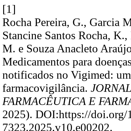
[1]
Rocha Pereira, G., Garcia M
Stancine Santos Rocha, K.
M. e Souza Anacleto Araúj
Medicamentos para doenças 
notificados no Vigimed: uma
farmacovigilância.
JORNAL
FARMACÊUTICA E FAR
2025). DOI:https://doi.org
7323.2025.v10.e00202.