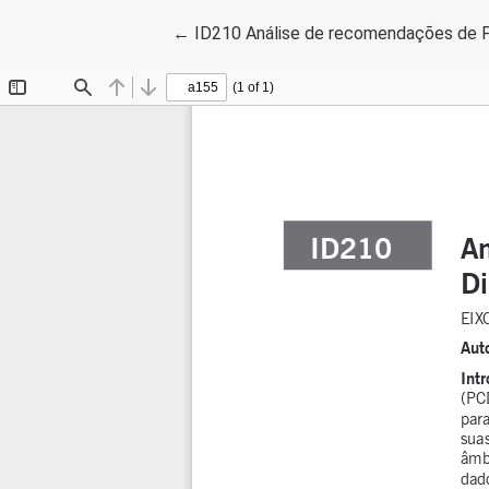
Voltar aos Detalhes do Artigo
←
ID210 Análise de recomendações de Pr