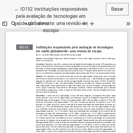
Voltar aos Detalhes do Artigo
←
ID152 Instituições responsáveis
Baixar
pela avaliação de tecnologias em
saúde globalmente: uma revisão de
escopo