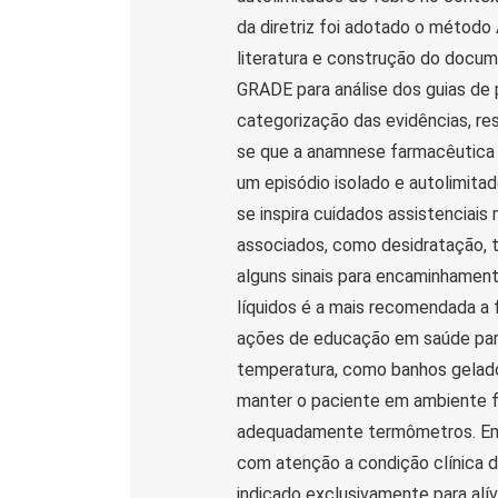
da diretriz foi adotado o métod
literatura e construção do docum
GRADE para análise dos guias de 
categorização das evidências, r
se que a anamnese farmacêutica 
um episódio isolado e autolimita
se inspira cuidados assistenciais
associados, como desidratação, ta
alguns sinais para encaminhament
líquidos é a mais recomendada a 
ações de educação em saúde para
temperatura, como banhos gelado
manter o paciente em ambiente f
adequadamente termômetros. Em 
com atenção a condição clínica d
indicado exclusivamente para alív