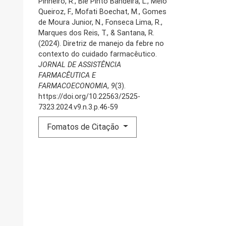
Pinheiro, R., Bié Pinto Bandeira, L., Melo
Queiroz, F., Mofati Boechat, M., Gomes
de Moura Junior, N., Fonseca Lima, R.,
Marques dos Reis, T., & Santana, R.
(2024). Diretriz de manejo da febre no
contexto do cuidado farmacêutico.
JORNAL DE ASSISTÊNCIA
FARMACÊUTICA E
FARMACOECONOMIA
,
9
(3).
https://doi.org/10.22563/2525-
7323.2024.v9.n.3.p.46-59
Fomatos de Citação