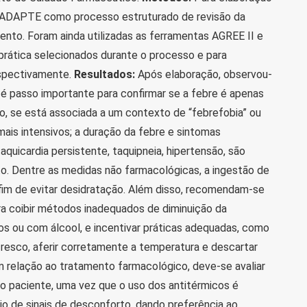
o ADAPTE como processo estruturado de revisão da
ento. Foram ainda utilizadas as ferramentas AGREE II e
prática selecionados durante o processo e para
espectivamente.
Resultados:
Após elaboração, observou-
é passo importante para confirmar se a febre é apenas
do, se está associada a um contexto de “febrefobia” ou
 mais intensivos; a duração da febre e sintomas
quicardia persistente, taquipneia, hipertensão, são
o. Dentre as medidas não farmacológicas, a ingestão de
fim de evitar desidratação. Além disso, recomendam-se
 coibir métodos inadequados de diminuição da
s ou com álcool, e incentivar práticas adequadas, como
resco, aferir corretamente a temperatura e descartar
relação ao tratamento farmacológico, deve-se avaliar
o paciente, uma vez que o uso dos antitérmicos é
io de sinais de desconforto, dando preferência ao