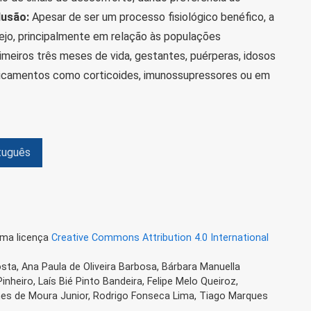
usão:
Apesar de ser um processo fisiológico benéfico, a
ejo, principalmente em relação às populações
imeiros três meses de vida, gestantes, puérperas, idosos
icamentos como corticoides, imunossupressores ou em
tuguês
uma licença
Creative Commons Attribution 4.0 International
osta, Ana Paula de Oliveira Barbosa, Bárbara Manuella
nheiro, Laís Bié Pinto Bandeira, Felipe Melo Queiroz,
es de Moura Junior, Rodrigo Fonseca Lima, Tiago Marques