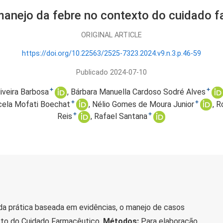
 manejo da febre no contexto do cuidado 
ORIGINAL ARTICLE
https://doi.org/10.22563/2525-7323.2024.v9.n.3.p.46-59
Publicado 2024-07-10
+
+
iveira Barbosa
Bárbara Manuella Cardoso Sodré Alves
+
+
ela Mofati Boechat
Nélio Gomes de Moura Junior
R
+
+
Reis
Rafael Santana
da prática baseada em evidências, o manejo de casos
xto do Cuidado Farmacêutico.
Métodos:
Para elaboração