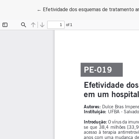
Voltar aos Detalhes do Artigo
←
Efetividade dos esquemas de tratamento anti