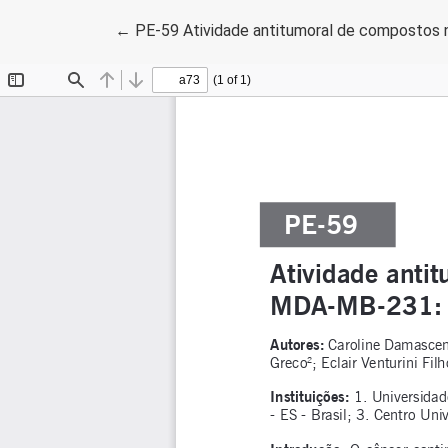
Voltar aos Detalhes do Artigo
←
PE-59 Atividade antitumoral de compostos 